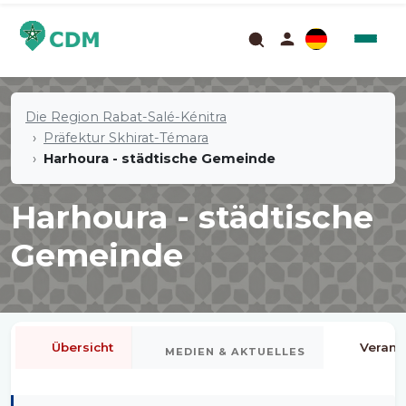
Die Region Rabat-Salé-Kénitra
Präfektur Skhirat-Témara
Harhoura - städtische Gemeinde
Harhoura - städtische
Gemeinde
Übersicht
Verans
MEDIEN & AKTUELLES