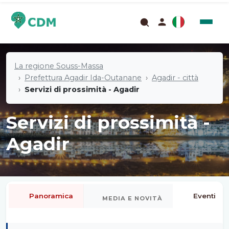
La regione Souss-Massa
Prefettura Agadir Ida-Outanane
Agadir - città
Servizi di prossimità - Agadir
Servizi di prossimità -
Agadir
Panoramica
Eventi
MEDIA E NOVITÀ