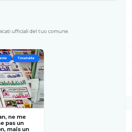
icati ufficiali del tuo comune.
ente
Timahdite
n, ne me
ne pas un
n, mais un