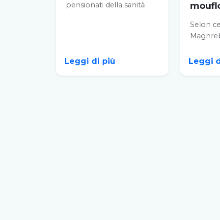
pensionati della sanità
mouflo
della wilaya di Meknès ha
Selon ce
organizzato sabato 26...
Maghreb 
contrée
méditer
Leggi di più
Leggi d
affectée.