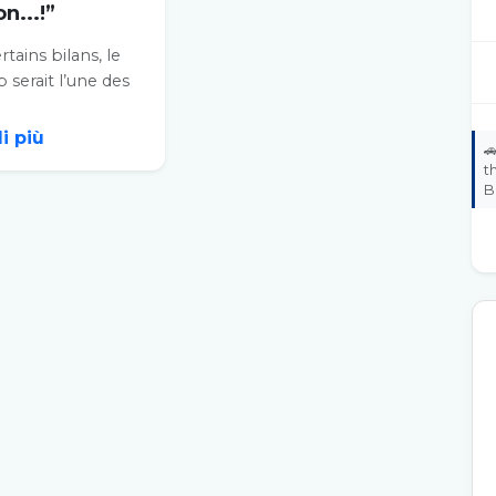
n...!”
rtains bilans, le
serait l’une des
s
ranéennes la plus
i più

..
t
B