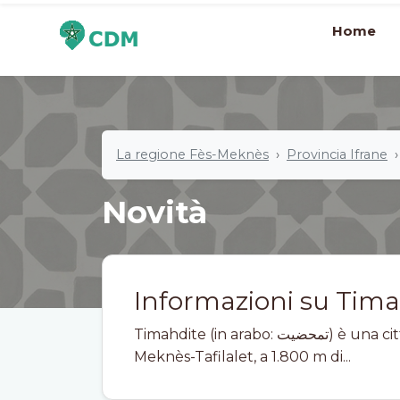
Home
La regione Fès-Meknès
Provincia Ifrane
Novità
Informazioni su Tima
Timahdite (in arabo: تمحضيت) è una città del Marocco. Si trova nella regione di
Meknès-Tafilalet, a 1.800 m di...