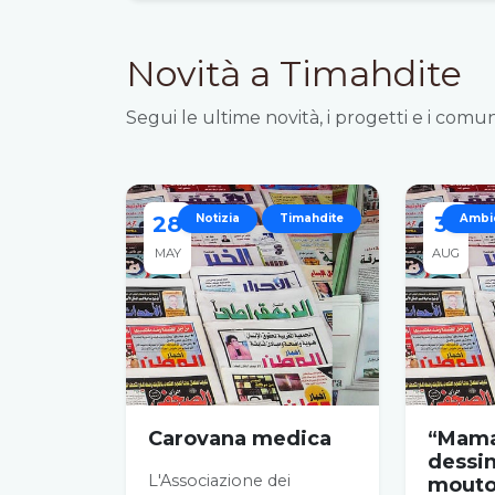
Novità a Timahdite
Segui le ultime novità, i progetti e i comun
28
Notizia
Timahdite
31
Ambi
MAY
AUG
Carovana medica
“Mama
dessi
L'Associazione dei
mouto