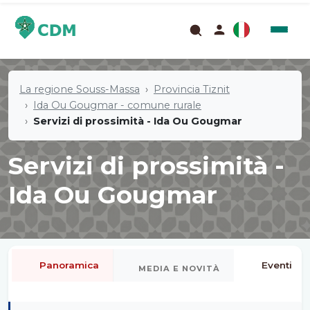
La regione Souss-Massa
Provincia Tiznit
Ida Ou Gougmar - comune rurale
Servizi di prossimità - Ida Ou Gougmar
Servizi di prossimità -
Ida Ou Gougmar
Panoramica
Eventi
MEDIA E NOVITÀ