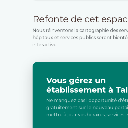
Refonte de cet espa
Nous réinventons la cartographie des ser
hôpitaux et services publics seront bientôt
interactive.
Vous gérez un
établissement à Tal
Ne manquez pas l'opportunité d'êt
gratuitement sur le nouveau portai
mettre à jour vos horaires, services