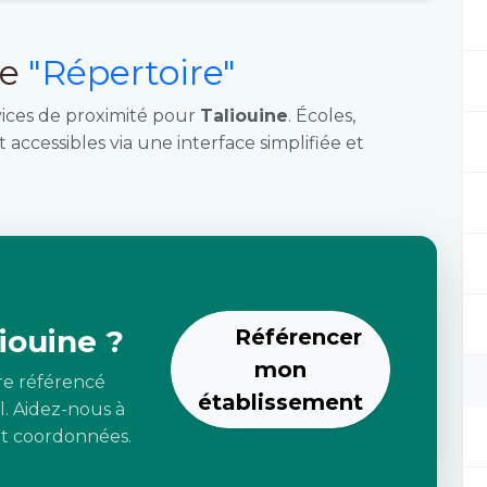
ce
"Répertoire"
vices de proximité pour
Taliouine
. Écoles,
 accessibles via une interface simplifiée et
iouine ?
Référencer
mon
re référencé
établissement
l. Aidez-nous à
 et coordonnées.