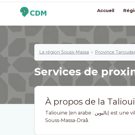
Accueil
Régi
La région Souss-Massa
Province Tarouda
Services de proxim
À propos de la Taliou
Taliouine (en arabe : تاليوين) est une ville du Maroc. Elle est située dans la région de
Souss-Massa-Draâ.