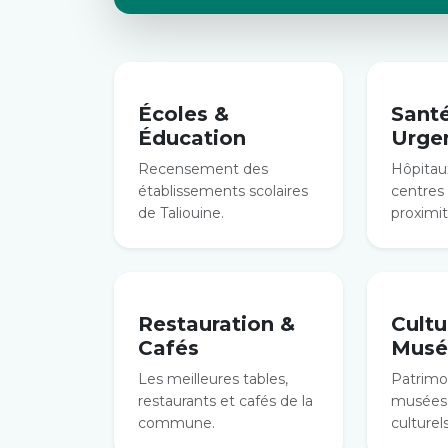
Écoles &
Sant
Éducation
Urge
Recensement des
Hôpitaux
établissements scolaires
centres
de Taliouine.
proximit
Restauration &
Cultu
Cafés
Musé
Les meilleures tables,
Patrimoi
restaurants et cafés de la
musées 
commune.
culturels