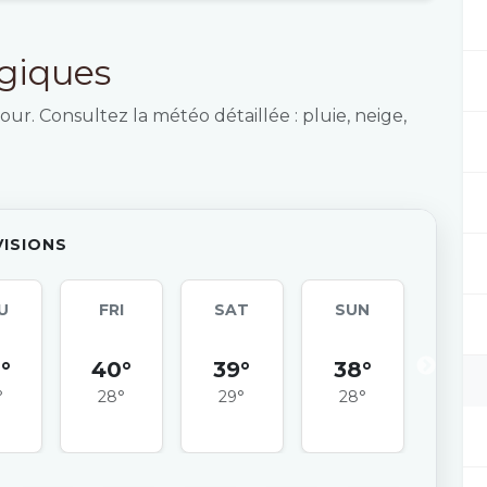
ogiques
our. Consultez la météo détaillée : pluie, neige,
VISIONS
U
FRI
SAT
SUN
MO
°
40°
39°
38°
39
°
28°
29°
28°
26°