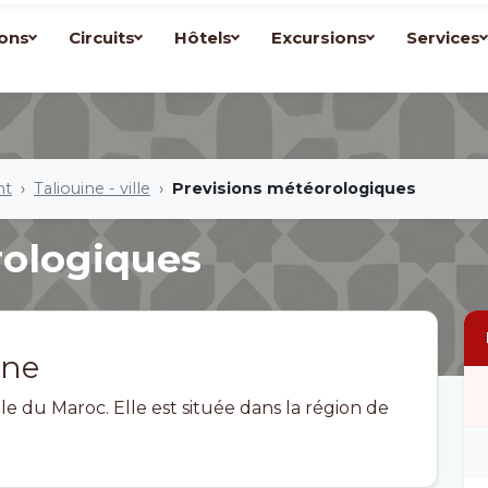
ons
Circuits
Hôtels
Excursions
Services
nt
Taliouine - ville
Previsions météorologiques
rologiques
ine