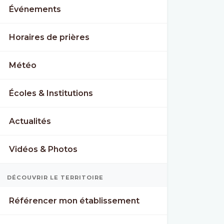
Événements
Horaires de prières
Météo
Écoles & Institutions
Actualités
N
TUE
WED
Vidéos & Photos
°
38°
39°
DÉCOUVRIR LE TERRITOIRE
25°
27°
Référencer mon établissement