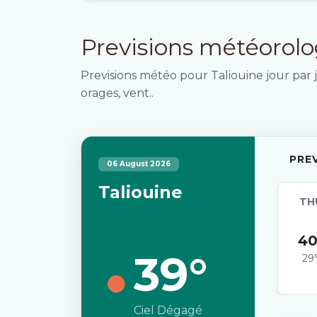
Previsions météorol
Previsions météo pour Taliouine jour par j
orages, vent..
PRE
06 August 2026
Taliouine
TH
40
39°
29
Ciel Dégagé