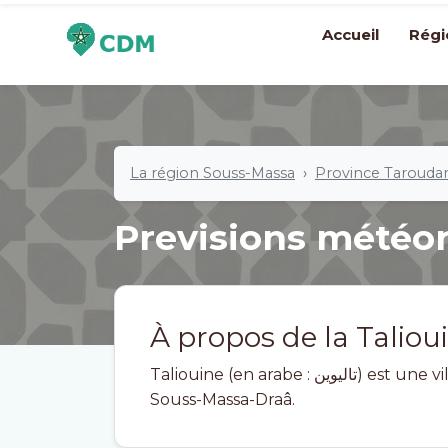
Accueil
Régi
La région Souss-Massa
Province Tarouda
Previsions météo
À propos de la Taliou
Taliouine (en arabe : تاليوين) est une ville du Maroc. Elle est située dans la région de
Souss-Massa-Draâ.