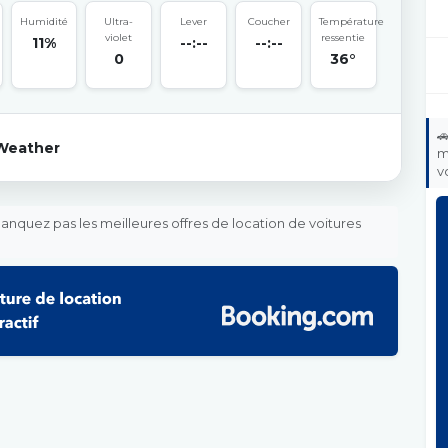
Humidité
Ultra-
Lever
Coucher
Température
violet
ressentie
11%
--:--
--:--
0
36°

Weather
m
v
nquez pas les meilleures offres de location de voitures