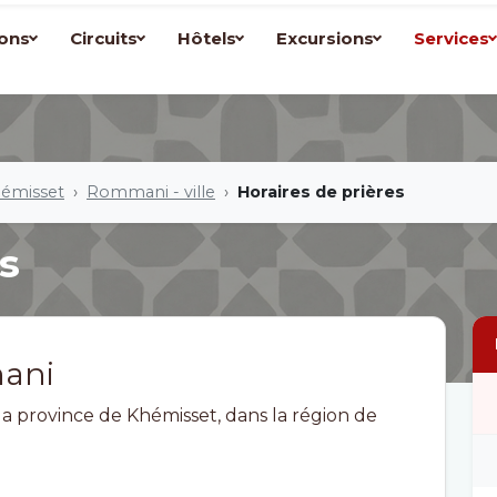
ons
Circuits
Hôtels
Excursions
Services
hémisset
Rommani - ville
Horaires de prières
s
mani
a province de Khémisset, dans la région de