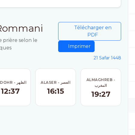
à Rommani
Télécharger en
PDF
 prière selon le
Imprimer
iques
21 Safar 1448
ALMAGHREB -
ALASER - العصر
ADDOHR - الظهر
المغرب
12:37
16:15
19:27