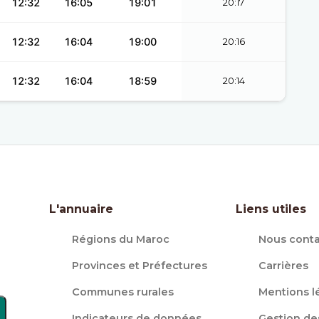
12:32
16:05
19:01
20:17
12:32
16:04
19:00
20:16
12:32
16:04
18:59
20:14
L'annuaire
Liens utiles
Régions du Maroc
Nous conta
Provinces et Préfectures
Carrières
Communes rurales
Mentions l
Indicateurs de données
Gestion de