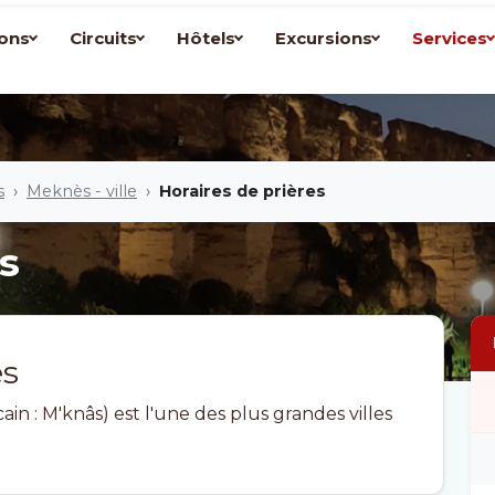
ons
Circuits
Hôtels
Excursions
Services
s
Meknès - ville
Horaires de prières
s
ès