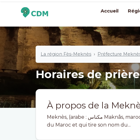
Accueil
Régi
La région Fès-Meknès
Préfecture Meknè
Horaires de prière
À propos de la Mekn
Meknès, (arabe : مكناس Maknâs, marocain : M'knâs) est l'une des plus grandes villes
du Maroc et qui tire son nom du...