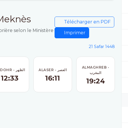
 Meknès
Télécharger en PDF
prière selon le Ministère
Imprimer
21 Safar 1448
ALMAGHREB -
ALASER - العصر
ADDOHR - الظهر
المغرب
12:33
16:11
19:24