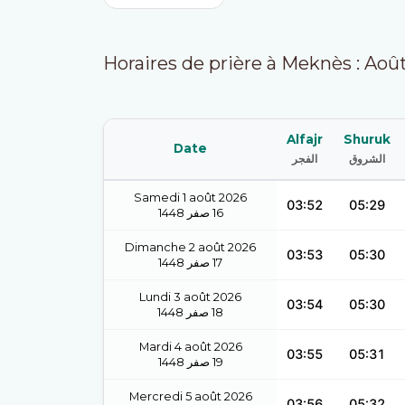
Horaires de prière à Meknès : Aoû
Alfajr
Shuruk
Date
الشروق
الفجر
Samedi 1 août 2026
03:52
05:29
1448
صفر
16
Dimanche 2 août 2026
03:53
05:30
1448
صفر
17
Lundi 3 août 2026
03:54
05:30
1448
صفر
18
Mardi 4 août 2026
03:55
05:31
1448
صفر
19
Mercredi 5 août 2026
03:56
05:32