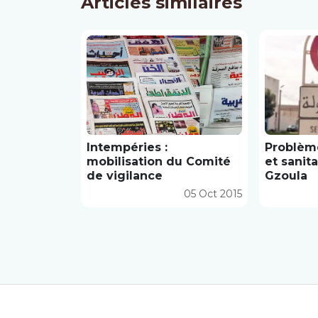
Articles similaires
Intempéries :
​Problèm
mobilisation du Comité
et sanita
de vigilance
Gzoula
05 Oct 2015