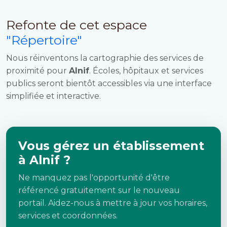
Refonte de cet espace
"Répertoire"
Nous réinventons la cartographie des services de
proximité pour
Alnif
. Écoles, hôpitaux et services
publics seront bientôt accessibles via une interface
simplifiée et interactive.
Vous gérez un établissement
à Alnif ?
Ne manquez pas l'opportunité d'être
référencé gratuitement sur le nouveau
portail. Aidez-nous à mettre à jour vos horaires,
services et coordonnées.