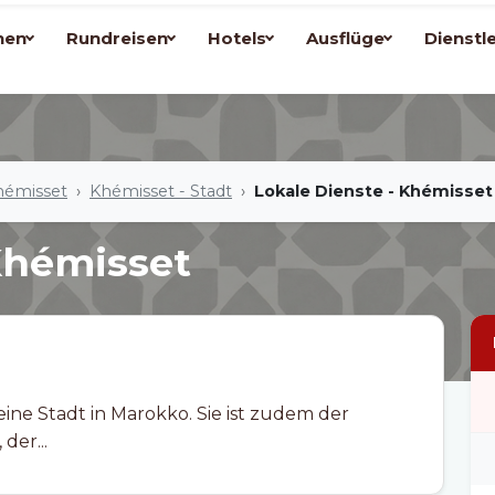
nen
Rundreisen
Hotels
Ausflüge
Dienstl
hémisset
Khémisset - Stadt
Lokale Dienste - Khémisset
Khémisset
der...