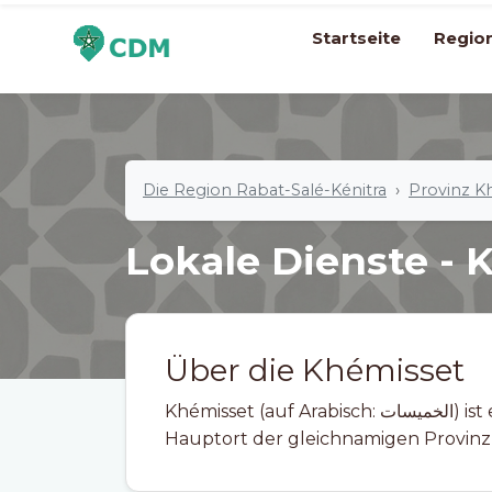
Startseite
Regio
Die Region Rabat-Salé-Kénitra
Provinz K
Lokale Dienste - 
Über die Khémisset
Khémisset (auf Arabisch: الخميسات) ist eine Stadt in Marokko. Sie ist zudem der
Hauptort der gleichnamigen Provinz, 