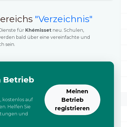
ereichs
"Verzeichnis"
Dienste für
Khémisset
neu. Schulen,
werden bald über eine vereinfachte und
h sein.
 Betrieb
Meinen
Betrieb
, kostenlos auf
n. Helfen Sie
registrieren
istungen und