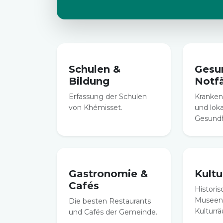
Schulen &
Gesu
Bildung
Notfä
Erfassung der Schulen
Kranken
von Khémisset.
und lok
Gesundh
Gastronomie &
Kult
Cafés
Historis
Museen
Die besten Restaurants
Kulturr
und Cafés der Gemeinde.