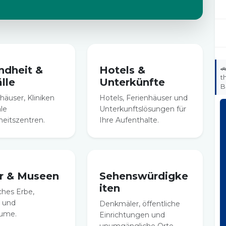
ndheit &
Hotels &

t
lle
Unterkünfte
B
häuser, Kliniken
Hotels, Ferienhäuser und
ale
Unterkunftslösungen für
eitszentren.
Ihre Aufenthalte.
ur & Museen
Sehenswürdigke
iten
ches Erbe,
 und
Denkmäler, öffentliche
äume.
Einrichtungen und