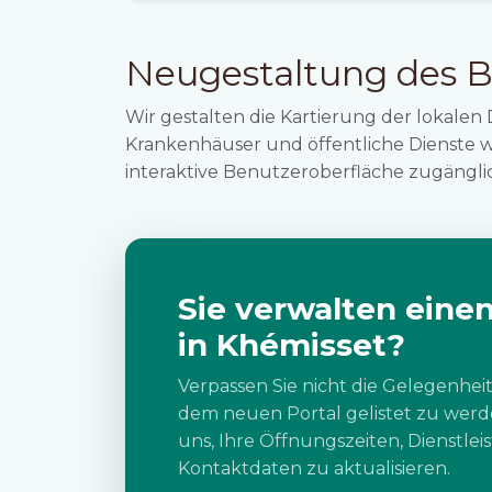
Neugestaltung des B
Wir gestalten die Kartierung der lokalen 
Krankenhäuser und öffentliche Dienste 
interaktive Benutzeroberfläche zugänglic
Sie verwalten einen
in Khémisset?
Verpassen Sie nicht die Gelegenheit
dem neuen Portal gelistet zu werde
uns, Ihre Öffnungszeiten, Dienstle
Kontaktdaten zu aktualisieren.