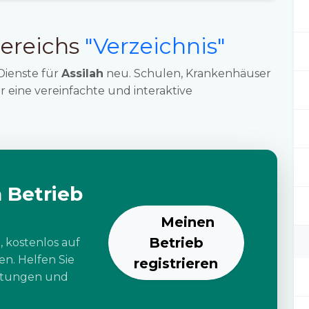
ereichs
"Verzeichnis"
Dienste für
Assilah
neu. Schulen, Krankenhäuser
 eine vereinfachte und interaktive
 Betrieb
Meinen
Betrieb
, kostenlos auf
n. Helfen Sie
registrieren
istungen und