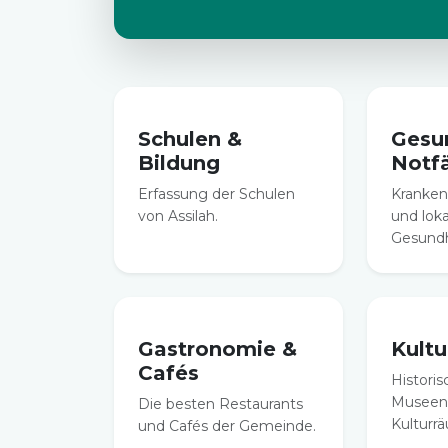
Schulen &
Gesu
Bildung
Notfä
Erfassung der Schulen
Kranken
von Assilah.
und lok
Gesundh
Gastronomie &
Kult
Cafés
Historis
Museen
Die besten Restaurants
Kulturr
und Cafés der Gemeinde.