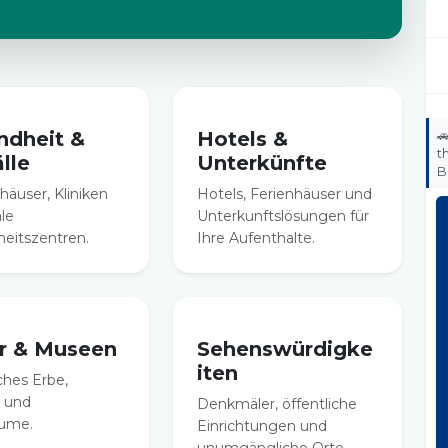
ndheit &
Hotels &

t
lle
Unterkünfte
B
häuser, Kliniken
Hotels, Ferienhäuser und
ale
Unterkunftslösungen für
eitszentren.
Ihre Aufenthalte.
ur & Museen
Sehenswürdigke
iten
ches Erbe,
 und
Denkmäler, öffentliche
äume.
Einrichtungen und