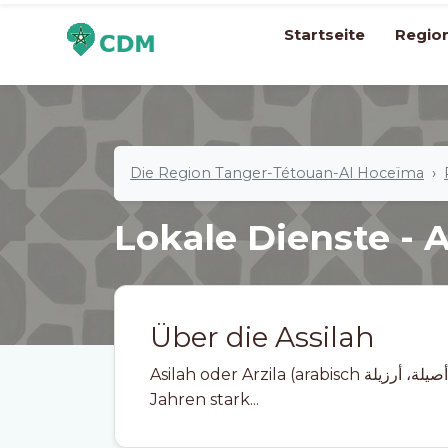
Startseite
Regio
Die Region Tanger-Tétouan-Al Hoceïma
Lokale Dienste - A
Über die Assilah
Asilah oder Arzila (arabisch ‏أصيلة، أرزيلة‎), Arcila (spanisch) ist eine − in den letzten
Jahren stark...