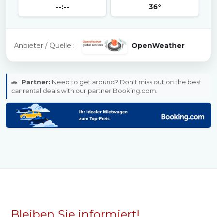
--:--
36°
Anbieter / Quelle :
OpenWeather
🚗
Partner:
Need to get around? Don't miss out on the best
car rental deals with our partner Booking.com.
Bleiben Sie informiert!