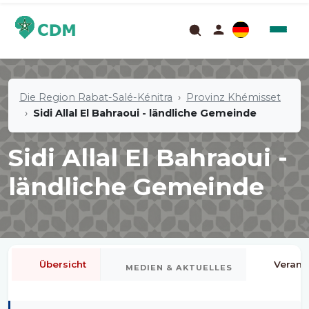
Die Region Rabat-Salé-Kénitra
Provinz Khémisset
Sidi Allal El Bahraoui - ländliche Gemeinde
Sidi Allal El Bahraoui -
ländliche Gemeinde
Übersicht
Verans
MEDIEN & AKTUELLES