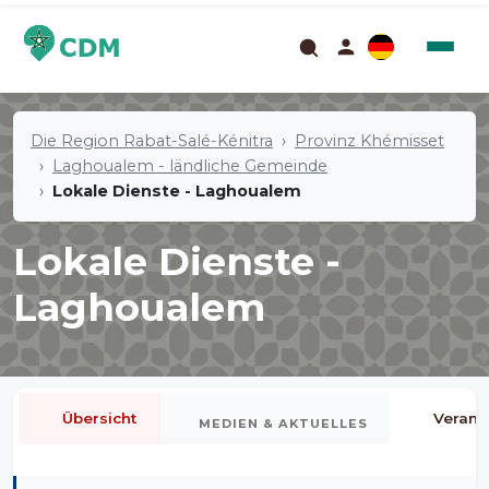
Die Region Rabat-Salé-Kénitra
Provinz Khémisset
Laghoualem - ländliche Gemeinde
Lokale Dienste - Laghoualem
Lokale Dienste -
Laghoualem
Übersicht
Verans
MEDIEN & AKTUELLES