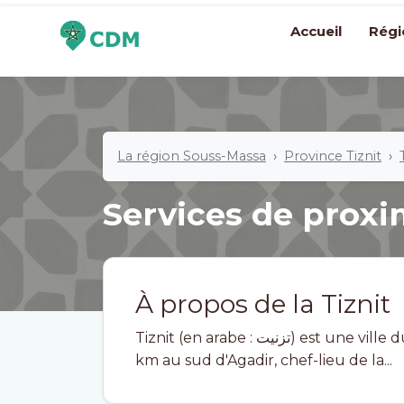
Accueil
Régi
La région Souss-Massa
Province Tiznit
Services de proxim
À propos de la Tiznit
Tiznit (en arabe : تزنيت) est une ville du sud du Maroc à 690 km de Rabat et à 80
km au sud d'Agadir, chef-lieu de la...