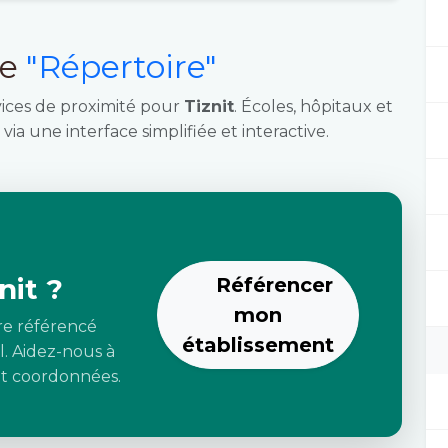
ce
"Répertoire"
vices de proximité pour
Tiznit
. Écoles, hôpitaux et
via une interface simplifiée et interactive.
nit ?
Référencer
mon
re référencé
établissement
l. Aidez-nous à
 et coordonnées.