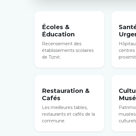
Écoles &
Sant
Éducation
Urge
Recensement des
Hôpitaux
établissements scolaires
centres
de Tiznit.
proximit
Restauration &
Cultu
Cafés
Musé
Les meilleures tables,
Patrimoi
restaurants et cafés de la
musées 
commune.
culturels