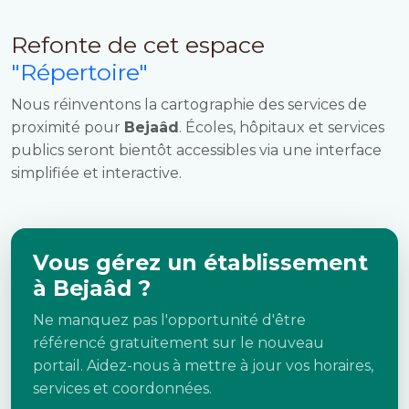
Refonte de cet espace
"Répertoire"
Nous réinventons la cartographie des services de
proximité pour
Bejaâd
. Écoles, hôpitaux et services
publics seront bientôt accessibles via une interface
simplifiée et interactive.
Vous gérez un établissement
à Bejaâd ?
Ne manquez pas l'opportunité d'être
référencé gratuitement sur le nouveau
portail. Aidez-nous à mettre à jour vos horaires,
services et coordonnées.