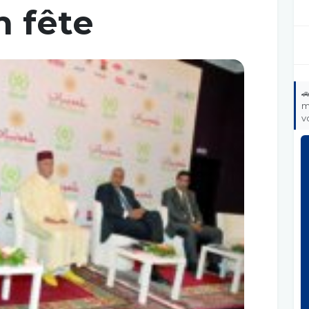
n fête

m
v