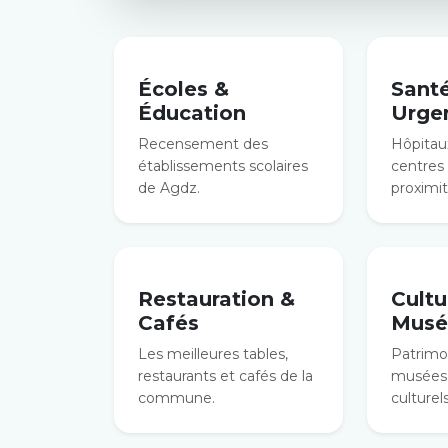
Écoles &
Sant
Éducation
Urge
Recensement des
Hôpitaux
établissements scolaires
centres
de Agdz.
proximit
Restauration &
Cultu
Cafés
Musé
Les meilleures tables,
Patrimoi
restaurants et cafés de la
musées 
commune.
culturels