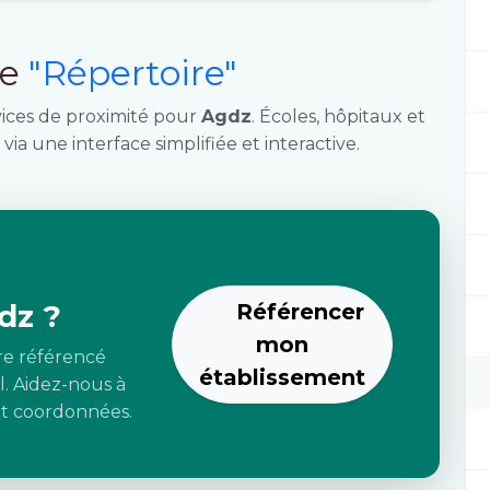
ce
"Répertoire"
vices de proximité pour
Agdz
. Écoles, hôpitaux et
via une interface simplifiée et interactive.
dz ?
Référencer
mon
re référencé
établissement
l. Aidez-nous à
 et coordonnées.