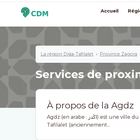
Accueil
Régi
La région Drâa-Tafilalet
Province Zagora
Services de proxi
À propos de la Agdz
Agdz (en arabe : اڭدز) est une ville du Maroc. Elle est située dans la région de Drâa-
Tafilalet (anciennement...