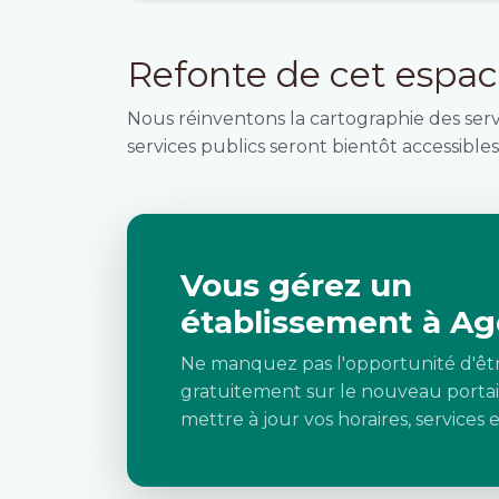
Refonte de cet espa
Nous réinventons la cartographie des ser
services publics seront bientôt accessibles 
Vous gérez un
établissement à Ag
Ne manquez pas l'opportunité d'êt
gratuitement sur le nouveau portai
mettre à jour vos horaires, services