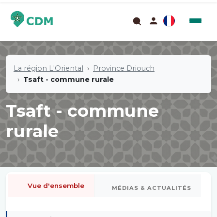
La région L'Oriental
Province Driouch
Tsaft - commune rurale
Tsaft - commune
rurale
Vue d'ensemble
MÉDIAS & ACTUALITÉS