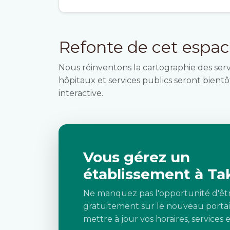
Refonte de cet espa
Nous réinventons la cartographie des ser
hôpitaux et services publics seront bientôt
interactive.
Vous gérez un
établissement à Ta
Ne manquez pas l'opportunité d'êt
gratuitement sur le nouveau portai
mettre à jour vos horaires, services