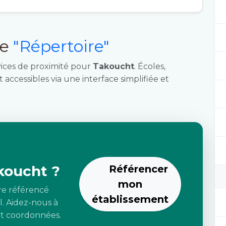
ce
"Répertoire"
vices de proximité pour
Takoucht
. Écoles,
 accessibles via une interface simplifiée et
koucht ?
Référencer
mon
re référencé
établissement
l. Aidez-nous à
 et coordonnées.