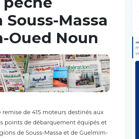
 pêche
 à Souss-Massa
m-Oued Noun

m
v
remise de 415 moteurs destinés aux
es points de débarquement équipés et
régions de Souss-Massa et de Guelmim-