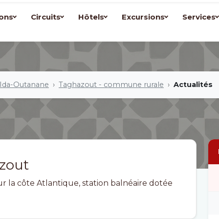
ons
Circuits
Hôtels
Excursions
Services
 Ida-Outanane
Taghazout - commune rurale
Actualités
zout
r la côte Atlantique, station balnéaire dotée