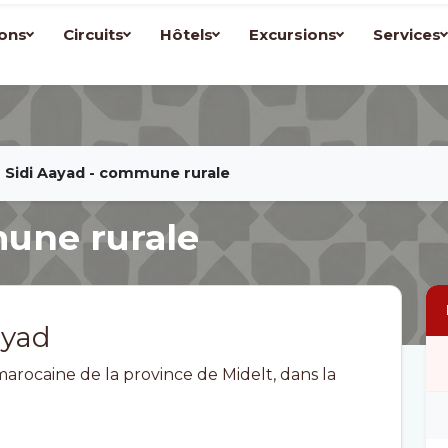
ons
Circuits
Hôtels
Excursions
Services
Sidi Aayad - commune rurale
mune rurale
ayad
rocaine de la province de Midelt, dans la