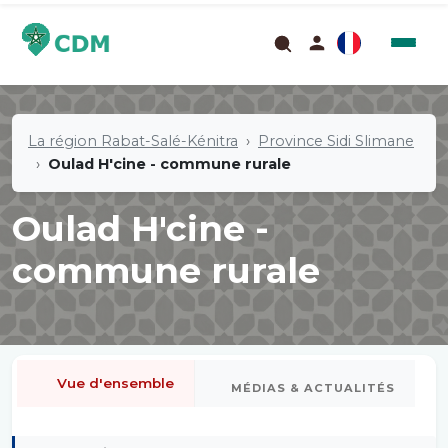
La région Rabat-Salé-Kénitra
Province Sidi Slimane
Oulad H'cine - commune rurale
Oulad H'cine -
commune rurale
Vue d'ensemble
MÉDIAS & ACTUALITÉS