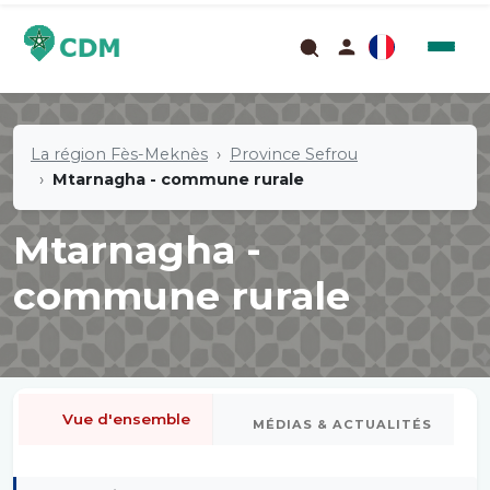
La région Fès-Meknès
Province Sefrou
Mtarnagha - commune rurale
Mtarnagha -
commune rurale
Vue d'ensemble
MÉDIAS & ACTUALITÉS