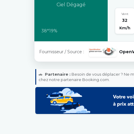
Ciel Dégagé
Vent
32
Km/h
38°
19%
Fournisseur / Source :
Open
🚗
Partenaire :
Besoin de vous déplacer ? Ne ma
chez notre partenaire Booking.com.