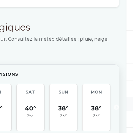
ogiques
r. Consultez la météo détaillée : pluie, neige,
VISIONS
I
SAT
SUN
MON
TU
°
40°
38°
38°
40
°
25°
23°
23°
24°