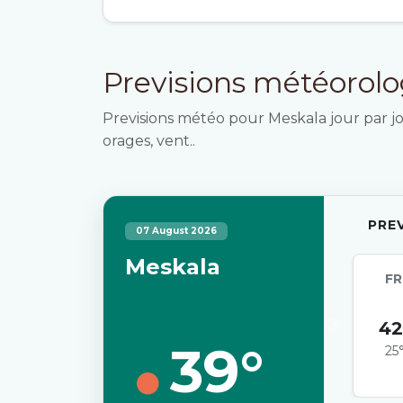
Previsions météorol
Previsions météo pour Meskala jour par jou
orages, vent..
PRE
07 August 2026
Meskala
FR
42
39°
25