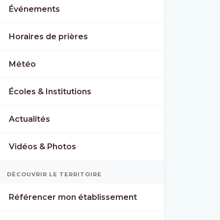
Événements
Horaires de prières
Météo
Écoles & Institutions
Actualités
Vidéos & Photos
E
WED
THU
DÉCOUVRIR LE TERRITOIRE
°
41°
41°
26°
27°
Référencer mon établissement