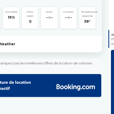
Humidité
Ultra-
Lever
Coucher
Température
violet
ressentie
19%
--:--
--:--
0
38°

m
v
Weather
nquez pas les meilleures offres de location de voitures