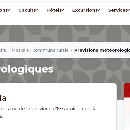
ons
Circuits
Hôtels
Excursions
Services
ira
Meskala - commune rurale
Previsions météorologi
rologiques
la
caine de la province d'Essaouira, dans la
z.