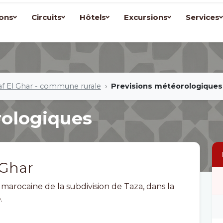
ons
Circuits
Hôtels
Excursions
Services
af El Ghar - commune rurale
Previsions météorologiques
rologiques
 Ghar
arocaine de la subdivision de Taza, dans la
.