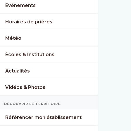
Événements
Horaires de prières
Météo
Écoles & Institutions
Actualités
Vidéos & Photos
E
WED
THU
DÉCOUVRIR LE TERRITOIRE
°
37°
36°
23°
25°
Référencer mon établissement