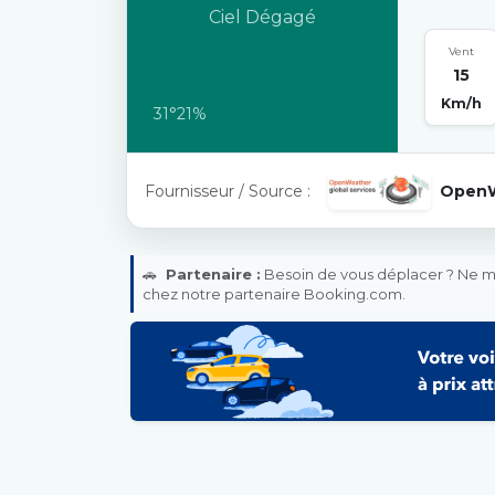
Ciel Dégagé
Vent
15
Km/h
31°
21%
Fournisseur / Source :
Open
🚗
Partenaire :
Besoin de vous déplacer ? Ne ma
chez notre partenaire Booking.com.