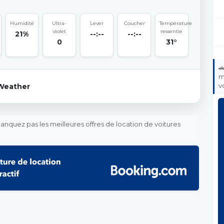
Humidité
Ultra-
Lever
Coucher
Température
violet
ressentie
21%
--:--
--:--
0
31°

m
v
Weather
nquez pas les meilleures offres de location de voitures