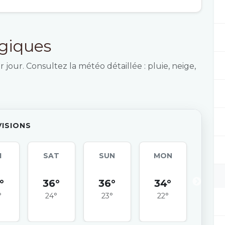
ogiques
 jour. Consultez la météo détaillée : pluie, neige,
VISIONS
I
SAT
SUN
MON
TU
°
36°
36°
34°
36
°
24°
23°
22°
23°