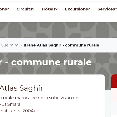
ons
Circuits
Hôtels
Excursions
Services
e Guelmim
Ifrane Atlas Saghir - commune rurale
ir - commune rurale
 Atlas Saghir
rurale marocaine de la subdivision de
-Es Smara.
 habitants (2004).