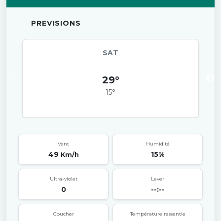
PREVISIONS
SAT
29°
15°
Vent
Humidité
49
15%
Km/h
Ultra-violet
Lever
0
--:--
Coucher
Température ressentie