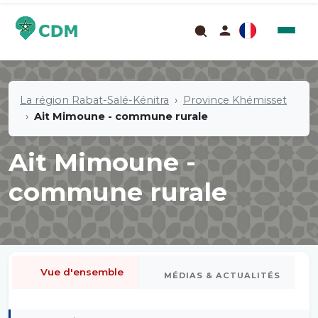
La région Rabat-Salé-Kénitra
Province Khémisset
Ait Mimoune - commune rurale
Ait Mimoune -
commune rurale
Vue d'ensemble
MÉDIAS & ACTUALITÉS