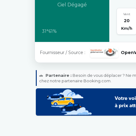
Ciel Dégagé
Vent
20
Km/h
31°
61%
Fournisseur / Source :
Open
🚗
Partenaire :
Besoin de vous déplacer ? Ne ma
chez notre partenaire Booking.com.