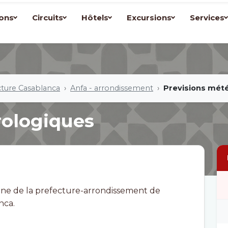
ons
Circuits
Hôtels
Excursions
Services
cture Casablanca
Anfa - arrondissement
Previsions mét
rologiques
ne de la prefecture-arrondissement de
nca.