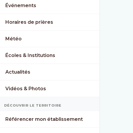
Événements
Horaires de prières
Météo
Écoles & Institutions
Actualités
Vidéos & Photos
U
FRI
SAT
DÉCOUVRIR LE TERRITOIRE
°
29°
28°
23°
23°
Référencer mon établissement