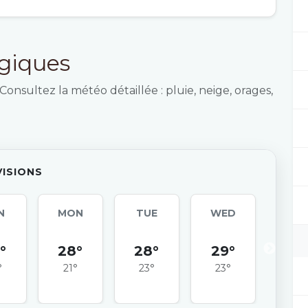
ogiques
Consultez la météo détaillée : pluie, neige, orages,
VISIONS
N
MON
TUE
WED
TH
°
28°
28°
29°
29
°
21°
23°
23°
23°