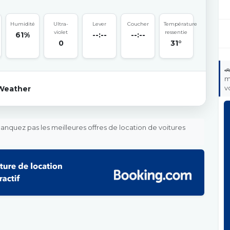
Humidité
Ultra-
Lever
Coucher
Température
violet
ressentie
61%
--:--
--:--
0
31°

m
v
Weather
nquez pas les meilleures offres de location de voitures