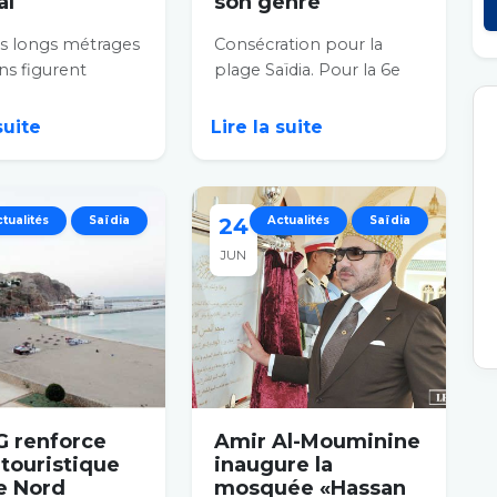
al
son genre
es longs métrages
Consécration pour la
ns figurent
plage Saïdia. Pour la 6e
nt «Rif 58-59»
fois, elle obtient le label
l Idrissi,...
Pavillon bleu et se...
 suite
Lire la suite
tualités
Saïdia
24
Actualités
Saïdia
JUN
G renforce
Amir Al-Mouminine
e touristique
inaugure la
e Nord
mosquée «Hassan