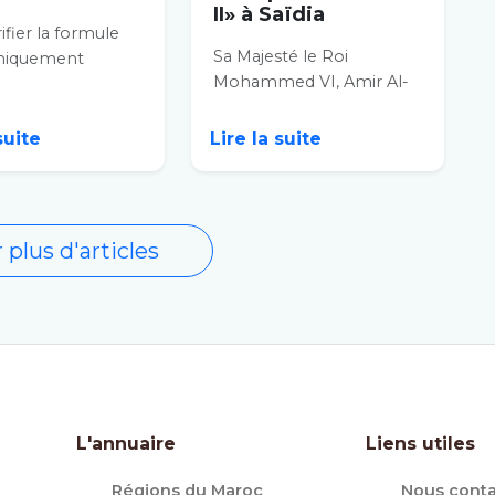
II» à Saïdia
ifier la formule
Sa Majesté le Roi
hiquement
Mohammed VI, Amir Al-
ieuse selon
Mouminine, que Dieu
 «Le Maroc est le
l’assiste, a procédé, lundi,
u...
 suite
Lire la suite
à...
 plus d'articles
L'annuaire
Liens utiles
Régions du Maroc
Nous conta