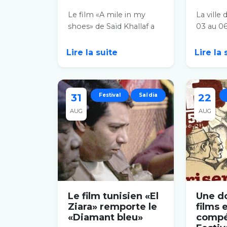
Le film «A mile in my
La ville 
shoes» de Saïd Khallaf a
03 au 06
été sacré à la clôture de la
édition 
deuxième...
cinéma, 
Lire la suite
Lire la
31
Festival
Saïdia
22
AUG
AUG
Le film tunisien «El
Une d
Ziara» remporte le
films 
«Diamant bleu»
compét