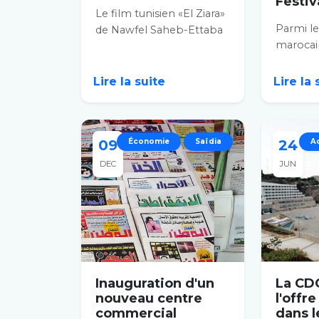
Festiv
Le film tunisien «El Ziara»
Parmi l
de Nawfel Saheb-Ettaba
marocai
a décroché le «Diamant
notamme
bleu» du Festival...
de Tarik E
Lire la suite
Lire la
09
Économie
Saïdia
24
Ac
DEC
JUN
Inauguration d'un
La CD
nouveau centre
l'offr
commercial
dans l