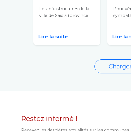
Les infrastructures de la
Pour vér
ville de Saidia (province
sympat
de Berkane) se sont
prétent
renforcées avec...
laquelle
plus bea
Lire la suite
Lire la
Charger
Restez informé !
Recevez les dernières actualités sur les communes