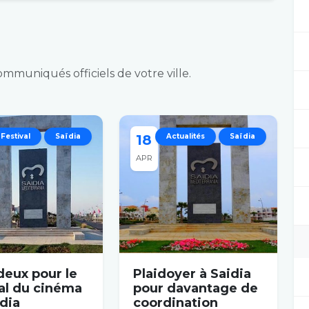
communiqués officiels de votre ville.
Festival
Saïdia
18
Actualités
Saïdia
APR
deux pour le
Plaidoyer à Saidia
al du cinéma
pour davantage de
dia
coordination