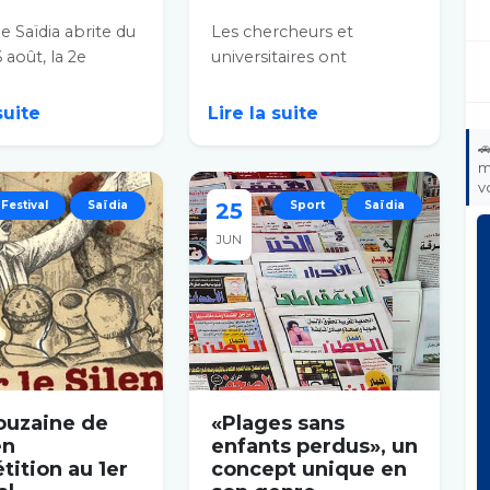
de Saïdia abrite du
Les chercheurs et
 août, la 2e
universitaires ont
de son Festival du
recommandé d'allouer
placé...
un budget à la recherche
 suite
Lire la suite
scientifique...

m
v
Festival
Saïdia
25
Sport
Saïdia
JUN
ouzaine de
«Plages sans
en
enfants perdus», un
ition au 1er
concept unique en