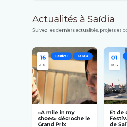
Actualités à Saïdia
Suivez les derniers actualités, projets et 
16
Festival
Saïdia
01
AUG
AUG
«A mile in my
Et de 
shoes» décroche le
Festiv
Grand Prix
de Saï