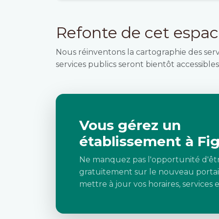
Refonte de cet espa
Nous réinventons la cartographie des ser
services publics seront bientôt accessibles 
Vous gérez un
établissement à Fig
Ne manquez pas l'opportunité d'êt
gratuitement sur le nouveau portai
mettre à jour vos horaires, services