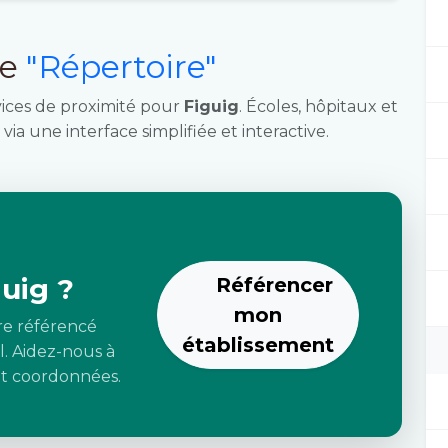
ce
"Répertoire"
vices de proximité pour
Figuig
. Écoles, hôpitaux et
via une interface simplifiée et interactive.
uig ?
Référencer
mon
re référencé
établissement
l. Aidez-nous à
 et coordonnées.