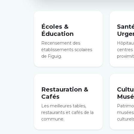
Écoles &
Sant
Éducation
Urge
Recensement des
Hôpitaux
établissements scolaires
centres
de Figuig.
proximit
Restauration &
Cultu
Cafés
Musé
Les meilleures tables,
Patrimoi
restaurants et cafés de la
musées 
commune.
culturels