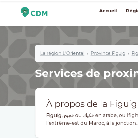
Accueil
Régi
La région L'Oriental
Province Figuig
Fig
Services de proxim
À propos de la Figuig
Figuig, فجيج ou فكيك en arabe, ou Ifighegh en berbère est une ville située à
l'extrême-est du Maroc, à la jonction..